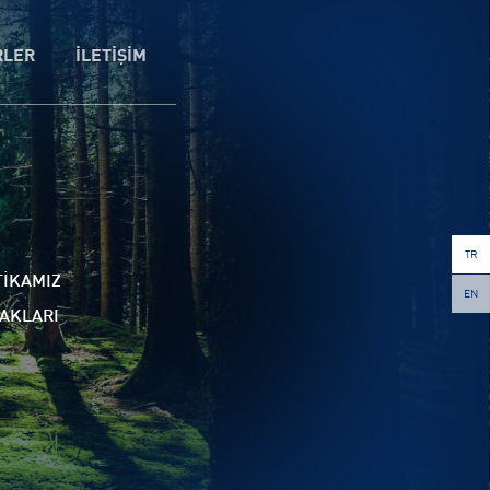
RLER
İLETİŞİM
TR
TİKAMIZ
EN
AKLARI