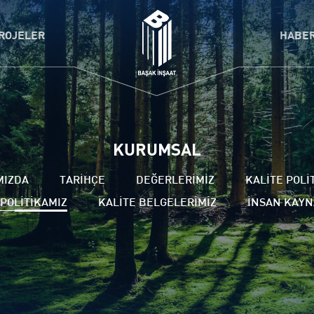
ROJELER
HABE
KURUMSAL
MIZDA
TARİHÇE
DEĞERLERİMİZ
KALİTE POLİ
POLİTİKAMIZ
KALİTE BELGELERİMİZ
İNSAN KAYN