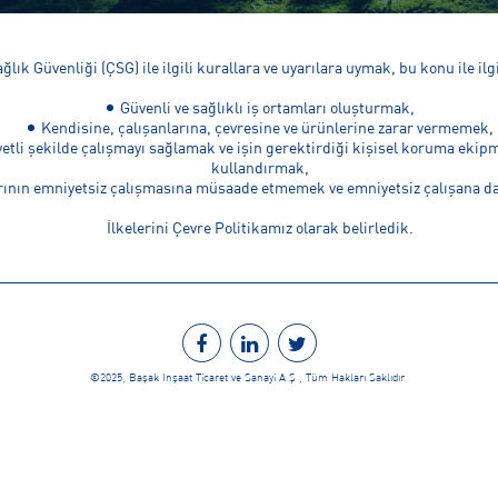
ağlık Güvenliği (ÇSG) ile ilgili kurallara ve uyarılara uymak, bu konu ile il
Güvenli ve sağlıklı iş ortamları oluşturmak,
Kendisine, çalışanlarına, çevresine ve ürünlerine zarar vermemek,
tli şekilde çalışmayı sağlamak ve işin gerektirdiği kişisel koruma ekip
kullandırmak,
ının emniyetsiz çalışmasına müsaade etmemek ve emniyetsiz çalışana da
İlkelerini Çevre Politikamız olarak belirledik.
©2025, Başak İnşaat Ticaret ve Sanayi A.Ş., Tüm Hakları Saklıdır.