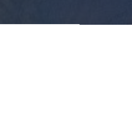
2
5000 m
’lik alana yayılmış olan Kıyı AVM, Başak İnşaat
portfolyosundaki gayrimenkul projelerinden biridir.
2
2
Hayata geçirdiğimiz projede; her biri 58 m
– 160 m
’lik alana
sahip toplam 34 farklı mekan yer almaktadır.
Lokasyon
Çanakkale
Tür
Ticari
Durum
Tamamlandı
2
Toplam İnşaat Alanı
5,000 m
Ünite Sayısı
34 İşyeri
2
2
İşyeri Tipleri
58 m
- 160 m
Proje Tamamlanma Tarihi
Haziran 2014